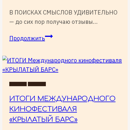
В ПОИСКАХ СМЫСЛОВ УДИВИТЕЛЬНО
— до сих пор получаю отзывы…
до
Продолжить
сих
пор
получаю
отзывы
на
НОВОСТИ
СОБЫТИЯ
фильм
ИТОГИ МЕЖДУНАРОДНОГО
«В
КИНОФЕСТИВАЛЯ
поисках
«КРЫЛАТЫЙ БАРС»
смыслов»