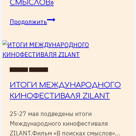
СМЫСЛОВ»
Научно-
Продолжить
популярный
фильм
«В
поисках
смыслов»
НОВОСТИ
СОБЫТИЯ
ИТОГИ МЕЖДУНАРОДНОГО
КИНОФЕСТИВАЛЯ ZILANT
25-27 мая подведены итоги
Международного кинофестиваля
ZILANT.Фильм «В поисках смыслов»…