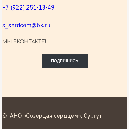
+7 (922) 251-13-49
s_serdcem@bk.ru
МЫ ВКОНТАКТЕ!
ПОДПИШИСЬ
© АНО «Созерцая сердцем», Сургут