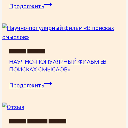
до
Продолжить
сих
пор
получаю
отзывы
на
НОВОСТИ
СОБЫТИЯ
фильм
НАУЧНО-ПОПУЛЯРНЫЙ ФИЛЬМ «В
«В
ПОИСКАХ СМЫСЛОВ»
поисках
Научно-
Продолжить
смыслов»
популярный
фильм
«В
поисках
НОВОСТИ
ПРЕМЬЕРЫ
СОБЫТИЯ