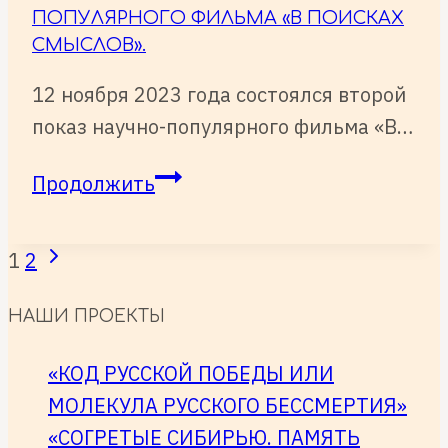
ПОПУЛЯРНОГО ФИЛЬМА «В ПОИСКАХ
СМЫСЛОВ».
12 ноября 2023 года состоялся второй
показ научно-популярного фильма «В…
12
Продолжить
ноября
2023
Следующая
НАВИГАЦИЯ
1
2
года
страница
ПО
состоялся
НАШИ ПРОЕКТЫ
СТРАНИЦАМ
второй
показ
«КОД РУССКОЙ ПОБЕДЫ ИЛИ
научно-
МОЛЕКУЛА РУССКОГО БЕССМЕРТИЯ»
популярного
«СОГРЕТЫЕ СИБИРЬЮ. ПАМЯТЬ