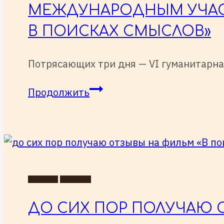
МЕЖДУНАРОДНЫМ УЧАСТ
В ПОИСКАХ СМЫСЛОВ»
Потрясающих три дня — VI гуманитарн
Потрясающих
Продолжить
три
дня
—
VI
гуманитарная
НОВОСТИ
СОБЫТИЯ
конференция
с
ДО СИХ ПОР ПОЛУЧАЮ 
международным