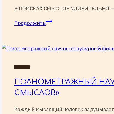
участием
В ПОИСКАХ СМЫСЛОВ УДИВИТЕЛЬНО — д
«ЭКОНОМИКА,
ОБРАЗОВАНИЕ,
до
Продолжить
ОБЩЕСТВО:
сих
В
пор
ПОИСКАХ
получаю
СМЫСЛОВ»
отзывы
на
НОВОСТИ
фильм
«В
ПОЛНОМЕТРАЖНЫЙ НАУ
поисках
СМЫСЛОВ»
смыслов»
Каждый мыслящий человек задумываетс