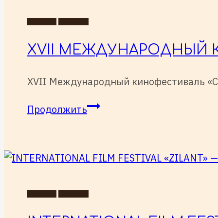
НОВОСТИ
СОБЫТИЯ
XVII МЕЖДУНАРОДНЫЙ К
XVII Международный кинофестиваль «Сол
XVII
Продолжить
Международный
кинофестиваль
«Соль
земли»
(г.Самара)
НОВОСТИ
СОБЫТИЯ