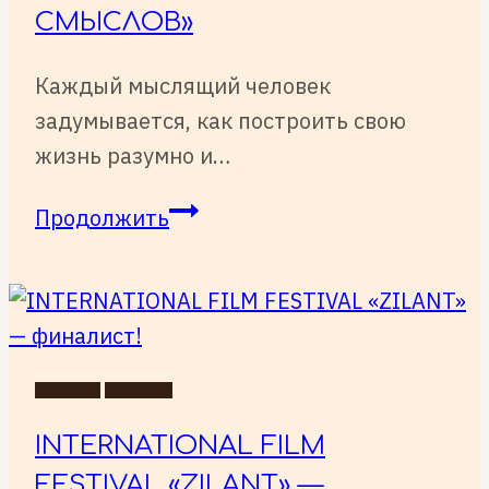
СМЫСЛОВ»
Каждый мыслящий человек
задумывается, как построить свою
жизнь разумно и…
Полнометражный
Продолжить
научно-
популярный
фильм
«В
поисках
НОВОСТИ
СОБЫТИЯ
смыслов»
INTERNATIONAL FILM
FESTIVAL «ZILANT» —