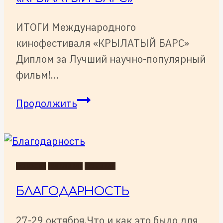
ИТОГИ Международного
кинофестиваля «КРЫЛАТЫЙ БАРС»
Диплом за Лучший научно-популярный
фильм!…
ИТОГИ
Продолжить
Международного
кинофестиваля
«КРЫЛАТЫЙ
БАРС»
НОВОСТИ
ПРЕМЬЕРЫ
СОБЫТИЯ
БЛАГОДАРНОСТЬ
27-29 октября.Что и как это было для