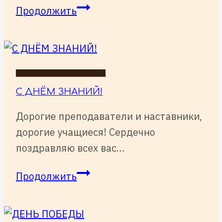
8
Продолжить
ОКТЯБРЯ
–
день
памяти
ПОЗДРАВЛЕНИЯ ОТ ВАЛЕРИИ
преподобного
С ДНЁМ ЗНАНИЙ!
Сергия
Дорогие преподаватели и наставники,
Радонежского
дорогие учащиеся! Сердечно
поздравляю всех вас…
С
Продолжить
ДНЁМ
ЗНАНИЙ!