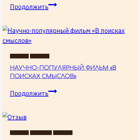
до
Продолжить
сих
пор
получаю
отзывы
на
НОВОСТИ
СОБЫТИЯ
фильм
НАУЧНО-ПОПУЛЯРНЫЙ ФИЛЬМ «В
«В
ПОИСКАХ СМЫСЛОВ»
поисках
Научно-
Продолжить
смыслов»
популярный
фильм
«В
поисках
НОВОСТИ
ПРЕМЬЕРЫ
СОБЫТИЯ