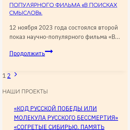
ПОПУЛЯРНОГО ФИЛЬМА «В ПОИСКАХ
СМЫСЛОВ».
12 ноября 2023 года состоялся второй
показ научно-популярного фильма «В…
12
Продолжить
ноября
2023
Следующая
НАВИГАЦИЯ
1
2
года
страница
ПО
состоялся
НАШИ ПРОЕКТЫ
СТРАНИЦАМ
второй
показ
«КОД РУССКОЙ ПОБЕДЫ ИЛИ
научно-
МОЛЕКУЛА РУССКОГО БЕССМЕРТИЯ»
популярного
«СОГРЕТЫЕ СИБИРЬЮ. ПАМЯТЬ